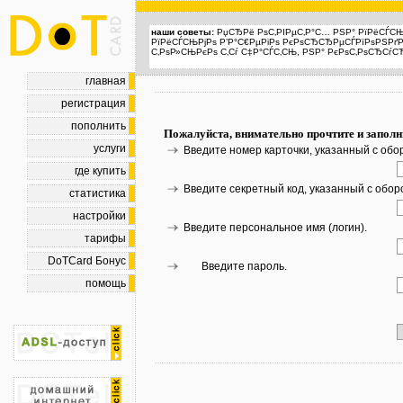
наши советы:
РџСЂРё РѕС‚РІРµС‚Р°С… РЅР° РїРёСЃСЊ
РїРёСЃСЊРјРѕ Р’Р°С€РµРіРѕ РєРѕСЂСЂРµСЃРїРѕРЅРґР
С‚РѕР»СЊРєРѕ С‚Сѓ С‡Р°СЃС‚СЊ, РЅР° РєРѕС‚РѕСЂСѓСЋ
главная
регистрация
пополнить
Пожалуйста, внимательно прочтите и заполн
услуги
Введите номер карточки, указанный с обо
где купить
Введите секретный код, указанный с обор
статистика
настройки
Введите персональное имя (логин).
тарифы
DoTCard Бонус
Введите пароль.
помощь